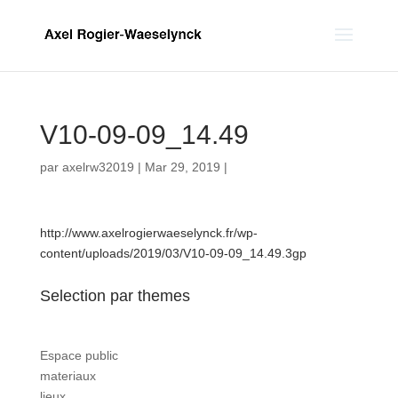
V10-09-09_14.49
par
axelrw32019
|
Mar 29, 2019
|
http://www.axelrogierwaeselynck.fr/wp-
content/uploads/2019/03/V10-09-09_14.49.3gp
Selection par themes
Espace public
materiaux
lieux