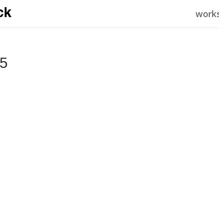
work
-5