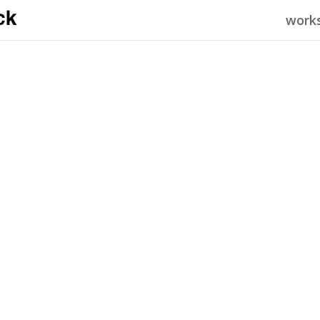
work
2