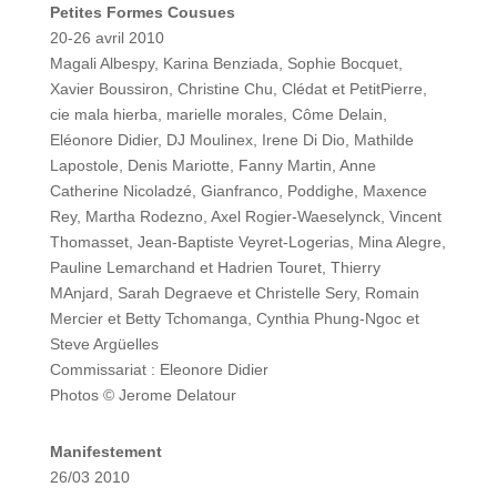
Petites Formes Cousues
20-26 avril 2010
Magali Albespy, Karina Benziada, Sophie Bocquet,
Xavier Boussiron, Christine Chu, Clédat et PetitPierre,
cie mala hierba, marielle morales, Côme Delain,
Eléonore Didier, DJ Moulinex, Irene Di Dio, Mathilde
Lapostole, Denis Mariotte, Fanny Martin, Anne
Catherine Nicoladzé, Gianfranco, Poddighe, Maxence
Rey, Martha Rodezno, Axel Rogier-Waeselynck, Vincent
Thomasset, Jean-Baptiste Veyret-Logerias, Mina Alegre,
Pauline Lemarchand et Hadrien Touret, Thierry
MAnjard, Sarah Degraeve et Christelle Sery, Romain
Mercier et Betty Tchomanga, Cynthia Phung-Ngoc et
Steve Argüelles
Commissariat : Eleonore Didier
Photos © Jerome Delatour
Manifestement
26/03 2010