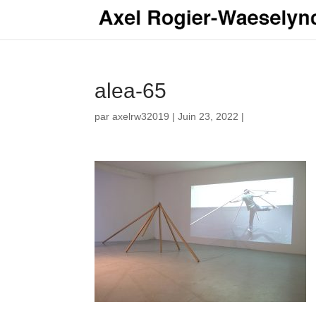
alea-65
par
axelrw32019
|
Juin 23, 2022
|